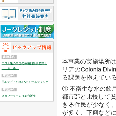
書籍案内
本事業の実施場所
コロナ後の中国の戦略的新興産業と
リアのColonia D
「一帯一路」
事業紹介
る課題を抱えてい
日本テピアのM＆Aコンサルティング
① 不衛生な水の飲
事業紹介
都市部と比較して
メガソーラー向け架台販売
きる住民が少なく
が多く、下痢など