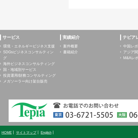
サービス
実績紹介
テピア
環境・エネルギービジネス支援
案件概要
中国レポ
SDGsビジネスコンサルティン
書籍紹介
アジア関
グ
M&Aレ
海外ビジネスコンサルティング
国・地域別サービス
投資運用/財務コンサルティング
メガソーラー向け架台販売
HOME
サイトマップ
English