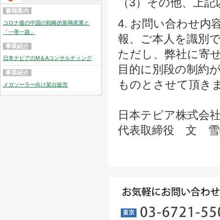
（3）その他、上記
書籍案内
4. お問い合わせ
コロナ後の中国の戦略的新興産業と
「一帯一路」
報、ご本人を識別
事業紹介
ただし、弊社に寄せ
日本テピアのM＆Aコンサルティング
目的に別段の制約
事業紹介
ものとさせて頂き
メガソーラー向け架台販売
日本テピア株式会
代表取締役 文 雪