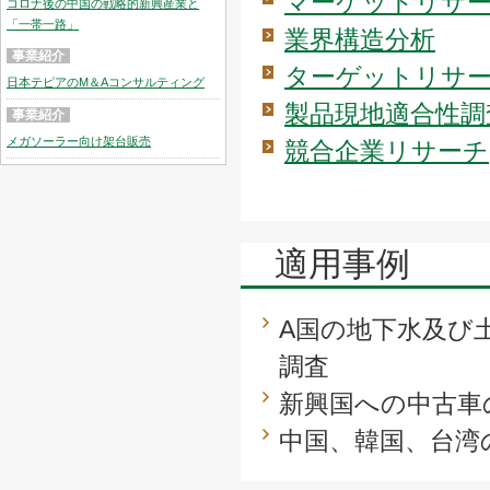
マーケットリサ
コロナ後の中国の戦略的新興産業と
「一帯一路」
業界構造分析
事業紹介
ターゲットリサ
日本テピアのM＆Aコンサルティング
製品現地適合性調
事業紹介
メガソーラー向け架台販売
競合企業リサーチ
適用事例
A国の地下水及び
調査
新興国への中古車
中国、韓国、台湾