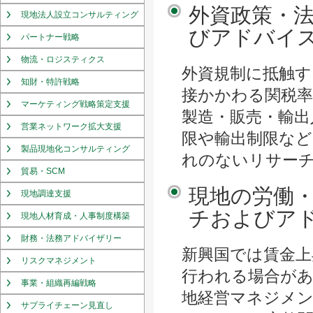
外資政策・
現地法人設立コンサルティング
びアドバイ
パートナー戦略
物流・ロジスティクス
外資規制に抵触す
知財・特許戦略
接かかわる関税
マーケティング戦略策定支援
製造・販売・輸出
営業ネットワーク拡大支援
限や輸出制限な
製品現地化コンサルティング
れのないリサー
貿易・SCM
現地の労働
現地調達支援
チおよびア
現地人材育成・人事制度構築
財務・法務アドバイザリー
新興国では賃金上
リスクマネジメント
行われる場合が
事業・組織再編戦略
地経営マネジメン
サプライチェーン見直し