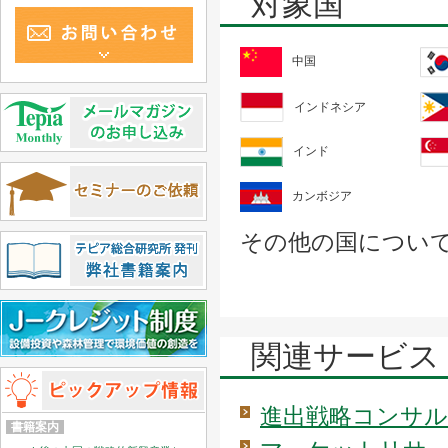
対象国
中国
インドネシア
インド
カンボジア
その他の国につい
関連サービス
進出戦略コンサ
書籍案内